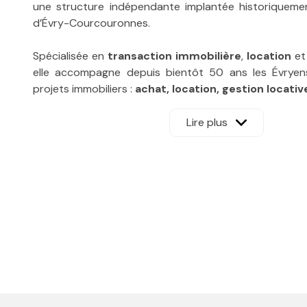
une structure indépendante implantée historiquement
d’Évry-Courcouronnes.
Spécialisée en
transaction immobilière
,
location
e
elle accompagne depuis bientôt 50 ans les Évryen
projets immobiliers :
achat, location, gestion
locativ
À une époque où la ville d’Évry Nouvelle ne comptait 
Lire plus
d’activité tels que l’Agora, Pyramides ou la Préfecture,
comme un acteur incontournable du secteur.
Aujourd’hui,
toutes les activités sont regroupées P
Rouillon
autour d’une équipe de professionnelles exp