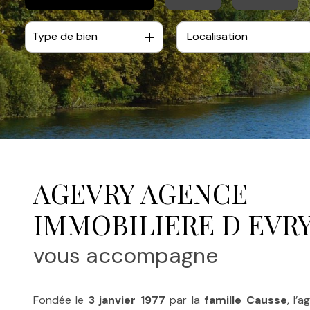
appartement
Type de bien
De l'ancien
à l'année
gestion
locative
AGEVRY AGENCE
IMMOBILIERE D EVR
vous accompagne
Fondée le
3 janvier 1977
par la
famille Causse
, l’