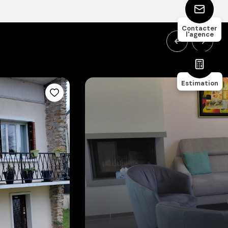
Contacter
l'agence
Estimation
4
113
chambre(s)
m²