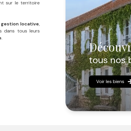
 sur le territoire
t
gestion locative
,
s dans tous leurs
e
.
Découvr
que quelques pôles
tous nos 
 l’agence s’impose
lace du
Voir les biens
érimentées.