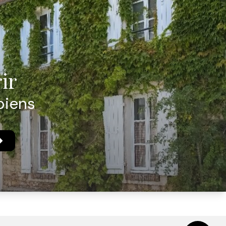
ir
biens