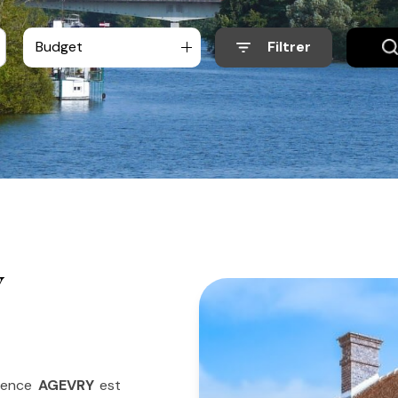
Budget
Filtrer
Y
agence
AGEVRY
est