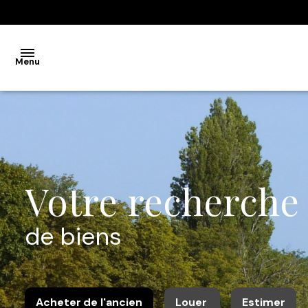
Menu
accueil
ventes
maison
Votre recherche
ventes
appartement
de biens
locations
maison
locations
Acheter
de l'ancien
Louer
Estimer