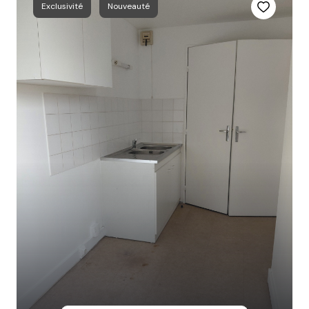
Exclusivité
Nouveauté
appartement
gestion
locative