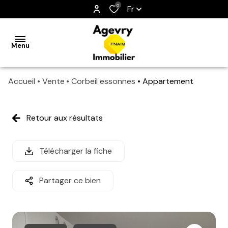
0
Fr
Menu
Accueil
Vente
Corbeil essonnes
Appartement
accueil
ventes
Retour aux résultats
maison
ventes
Télécharger la fiche
appartement
Partager ce bien
locations
maison
locations